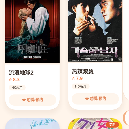
热辣滚烫
流浪地球2
⭐ 7.9
⭐ 8.3
HD高清
4K蓝光
❤️ 想看/预约
❤️ 想看/预约
更新