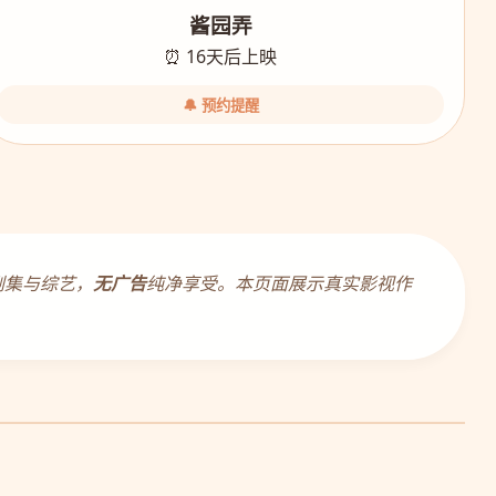
酱园弄
⏰ 16天后上映
🔔 预约提醒
剧集与综艺，
无广告
纯净享受。本页面展示真实影视作