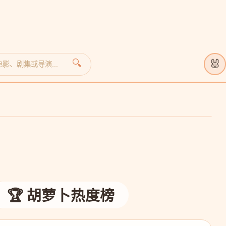
🐰
🔍
🏆 胡萝卜热度榜