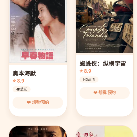
蜘蛛侠：纵横宇宙
⭐ 8.9
奥本海默
HD高清
⭐ 8.9
4K蓝光
❤️ 想看/预约
❤️ 想看/预约