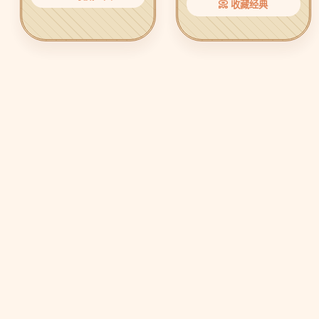
📀 收藏经典