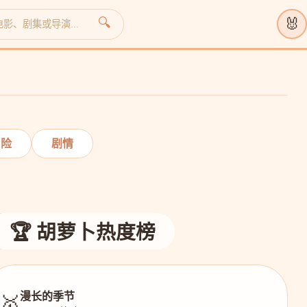
🐰
🔍
›
冒险
剧情
🏆 胡萝卜热度榜
漫长的季节
🥇