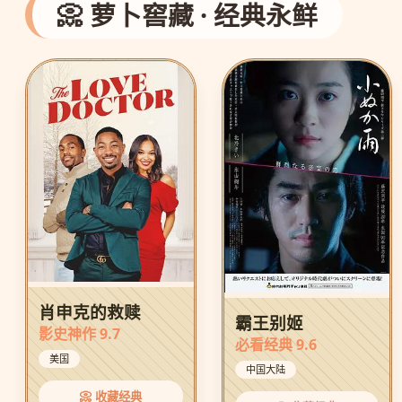
📀 萝卜窖藏 · 经典永鲜
肖申克的救赎
霸王别姬
影史神作 9.7
必看经典 9.6
美国
中国大陆
📀 收藏经典