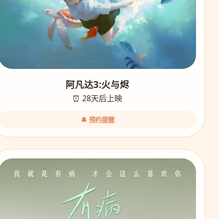
阿凡达3:火与烬
⏰ 28天后上映
🔔 预约提醒