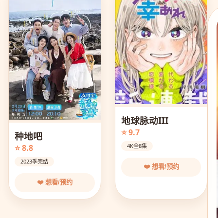
地球脉动III
⭐ 9.7
种地吧
4K全8集
⭐ 8.8
2023季完结
❤️ 想看/预约
❤️ 想看/预约