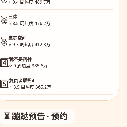
⭐ 9.4 周热度 489.7万
三体
🥈
⭐ 8.5 周热度 476.2万
盗梦空间
🥉
⭐ 9.3 周热度 412.3万
我不是药神
4️⃣
⭐ 9 周热度 385.6万
复仇者联盟4
5️⃣
⭐ 8.5 周热度 365.2万
⏳ 蹦跶预告 · 预约