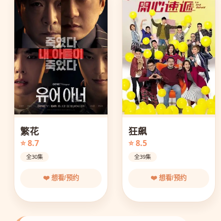
狂飙
繁花
⭐ 8.5
⭐ 8.7
全39集
全30集
❤️ 想看/预约
❤️ 想看/预约