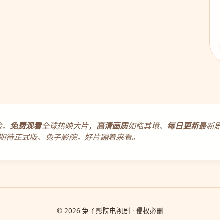
验，
免费观看
全球热映大片，
高清画质
如临其境。
每日更新
最新
期待正式版。兔子影院，好片蹦着来看。
© 2026 兔子影院电视剧 · 侵权必删