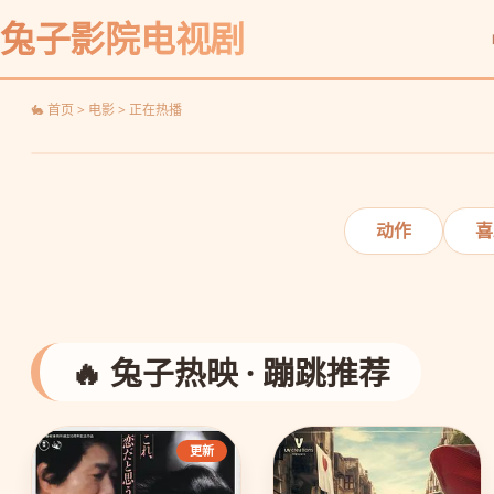
蜘蛛侠：纵横宇宙
兔子影院电视剧
平行宇宙，蜘蛛集结
🐇 首页 > 电影 > 正在热播
‹
动作
喜
🔥 兔子热映 · 蹦跳推荐
更新