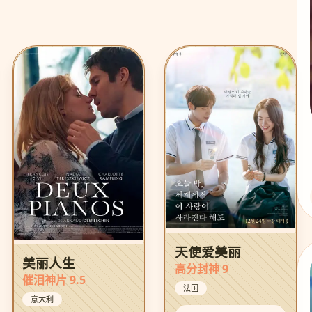
天使爱美丽
美丽人生
高分封神 9
催泪神片 9.5
法国
意大利