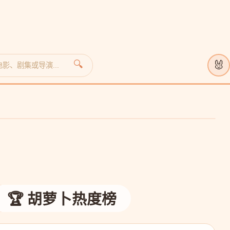
🐰
🔍
🏆 胡萝卜热度榜