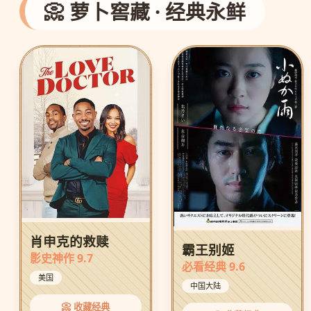
📀 萝卜窖藏 · 经典永鲜
肖申克的救赎
霸王别姬
影史神作 9.7
必看经典 9.6
美国
中国大陆
📀 收藏经典