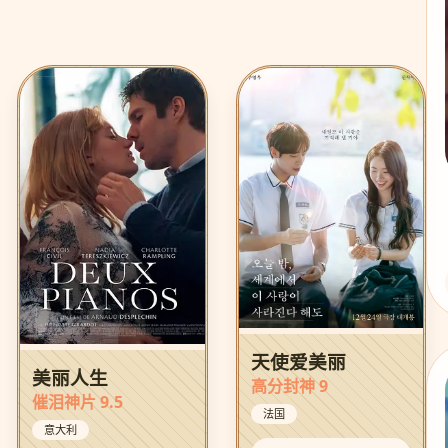
天使爱美丽
美丽人生
高分封神 9
催泪神片 9.5
法国
意大利