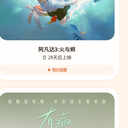
阿凡达3:火与烬
⏰ 28天后上映
🔔 预约提醒