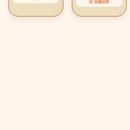
📀 收藏经典