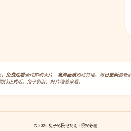
验，
免费观看
全球热映大片，
高清画质
如临其境。
每日更新
最新
期待正式版。兔子影院，好片蹦着来看。
© 2026 兔子影院电视剧 · 侵权必删