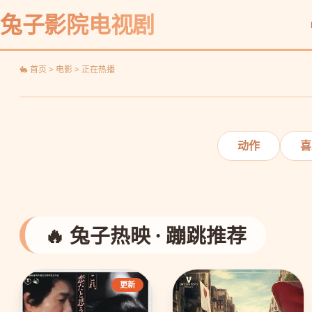
蜘蛛侠：纵横宇宙
兔子影院电视剧
平行宇宙，蜘蛛集结
🐇 首页 > 电影 > 正在热播
‹
动作
喜
🔥 兔子热映 · 蹦跳推荐
更新