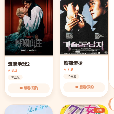
热辣滚烫
流浪地球2
⭐ 7.9
⭐ 8.3
HD高清
4K蓝光
❤️ 想看/预约
❤️ 想看/预约
更新