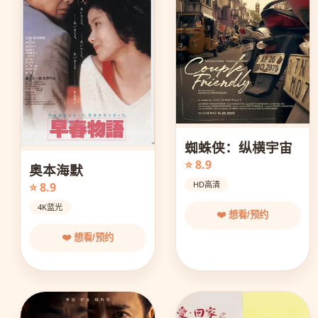
蜘蛛侠：纵横宇宙
⭐ 8.9
奥本海默
HD高清
⭐ 8.9
4K蓝光
❤️ 想看/预约
❤️ 想看/预约