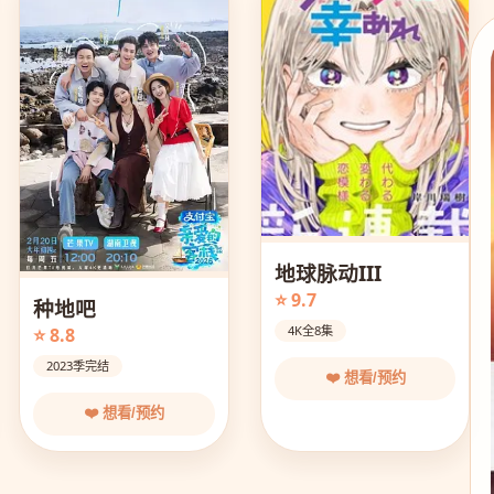
地球脉动III
⭐ 9.7
种地吧
4K全8集
⭐ 8.8
2023季完结
❤️ 想看/预约
❤️ 想看/预约