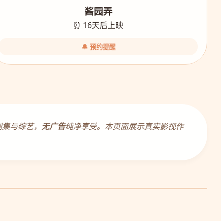
酱园弄
⏰ 16天后上映
🔔 预约提醒
剧集与综艺，
无广告
纯净享受。本页面展示真实影视作