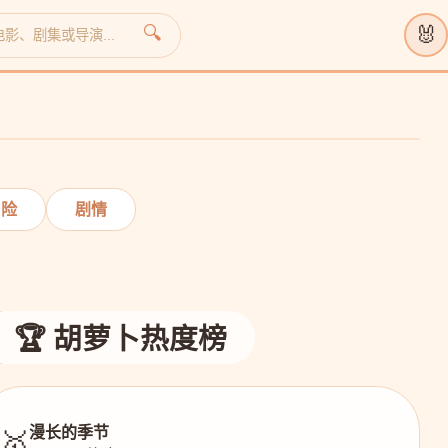
🐰
🔍
›
冒险
剧情
🏆 胡萝卜热度榜
漫长的季节
🥇