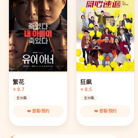
狂飙
繁花
⭐ 8.5
⭐ 8.7
全39集
全30集
❤️ 想看/预约
❤️ 想看/预约