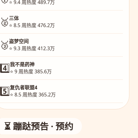
⭐ 9.4 周热度 489.7万
三体
🥈
⭐ 8.5 周热度 476.2万
盗梦空间
🥉
⭐ 9.3 周热度 412.3万
我不是药神
4️⃣
⭐ 9 周热度 385.6万
复仇者联盟4
5️⃣
⭐ 8.5 周热度 365.2万
⏳ 蹦跶预告 · 预约